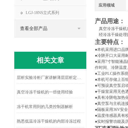
应用领域
LGJ-18NS立式系列
产品用途：
查看全部产品
真空冷冻干燥机
经冷冻干燥处理
主要特点：
●
本机采用进口品
●
冷阱开口大采用
相关文章
●
采用
7寸智能液
作时间、冷阱温度
●
工业
P
LC
操作系
层析实验冷柜厂家讲解薄层层析定性与定量分析
●本机可存储上百
●
可预设真空泵启
●
干燥室采用无色
真空冷冻干燥机的一些使用经验
●
具有冷阱电加热
●
真空泵与主机连
冻干机常用到的几类控制器解析
●
隔板采用
36V
●
温度传感器具有
熟悉低温冷冻干燥机的内部冷冻过程
●
实时报警功能及