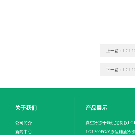
上一篇：
LGJ-
下一篇：
LGJ-
关于我们
产品展示
公司简介
真空冷冻干燥机定制款LGJ
新闻中心
16NS/C标准版
LGJ-300FG/Y原位硅油冷