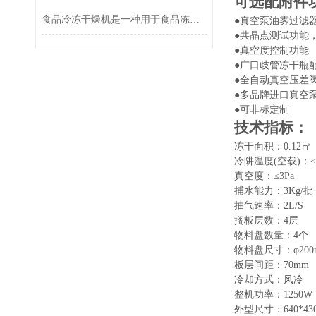
可选配附件
‌食品冷冻干燥机‌是一种用于食品冻干处理的设备
●
真空泵油雾过滤
●
共晶点测试功能
●
真空度控制功能
●
广口歧管冻干瓶
●
全自动真空压差
●
多品牌进口真空
●可非标定制
技术指标：
冻干面积：
0.12㎡
冷阱温度
(空载)：≤
真空度：
≤
3
Pa
捕水能力：
3Kg/批
抽气速率：
2L/S
搁板层数：
4层
物料盘数量：
4个
物料盘尺寸：
φ20
板层间距：
70mm
冷却方式：风冷
整机功率：
12
50W
外型尺寸
：
64
0*
43