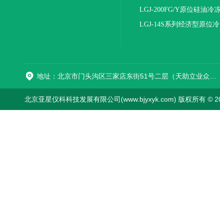
机(压盖型)
LGJ-200FG/Y原位硅油冷
机(压盖型)
LGJ-14S系列经济型原位
燥机
地址：北京市门头沟区三家店东街51号二层（天助立业众创空间）0008
北京亚星仪科科技发展有限公司(www.bjyxyk.com) 版权所有 © 2