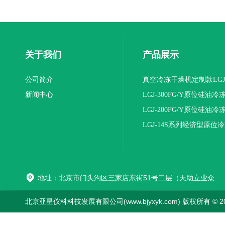
关于我们
产品展示
公司简介
真空冷冻干燥机定制款LGJ
新闻中心
16NS/C标准版
LGJ-300FG/Y原位硅油冷
机(压盖型)
LGJ-200FG/Y原位硅油冷
机(压盖型)
LGJ-14S系列经济型原位
燥机
地址：北京市门头沟区三家店东街51号二层（天助立业众创空间）0008
北京亚星仪科科技发展有限公司(www.bjyxyk.com) 版权所有 © 2