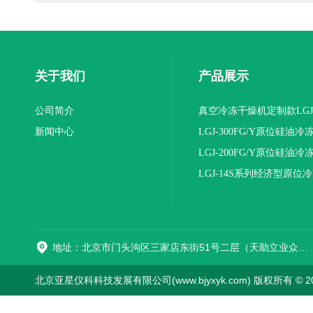
关于我们
产品展示
公司简介
真空冷冻干燥机定制款LGJ
新闻中心
16NS/C标准版
LGJ-300FG/Y原位硅油冷
机(压盖型)
LGJ-200FG/Y原位硅油冷
机(压盖型)
LGJ-14S系列经济型原位
燥机
地址：北京市门头沟区三家店东街51号二层（天助立业众创空间）0008
北京亚星仪科科技发展有限公司(www.bjyxyk.com) 版权所有 © 2