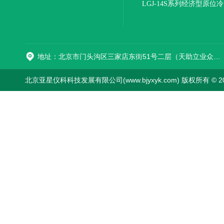
机(压盖型)
LGJ-14S系列经济型原位
燥机
地址：北京市门头沟区三家店东街51号二层（天助立业众创空间）0008
北京亚星仪科科技发展有限公司(www.bjyxyk.com) 版权所有 © 2