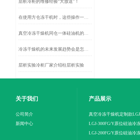
层析冷柜的维修经验“大放送”！
在使用方仓冻干机时，这些操作一定不能做！
真空冷冻干燥机同仓一体硅油机的干燥技术
冷冻干燥机的未来发展趋势会是怎么样的呢？
层析实验冷柜厂家介绍柱层析实验
关于我们
产品展示
公司简介
真空冷冻干燥机定制款LGJ
新闻中心
16NS/C标准版
LGJ-300FG/Y原位硅油冷
机(压盖型)
LGJ-200FG/Y原位硅油冷