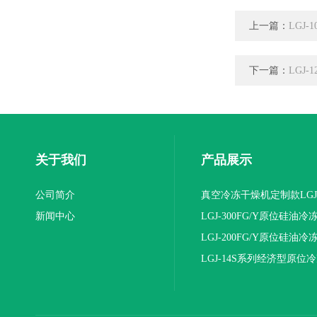
上一篇：
LGJ
下一篇：
LGJ
关于我们
产品展示
公司简介
真空冷冻干燥机定制款LGJ
新闻中心
16NS/C标准版
LGJ-300FG/Y原位硅油冷
机(压盖型)
LGJ-200FG/Y原位硅油冷
机(压盖型)
LGJ-14S系列经济型原位
燥机