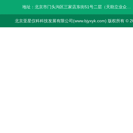
地址：北京市门头沟区三家店东街51号二层（天助立业众创空间）0008
北京亚星仪科科技发展有限公司(www.bjyxyk.com) 版权所有 © 2