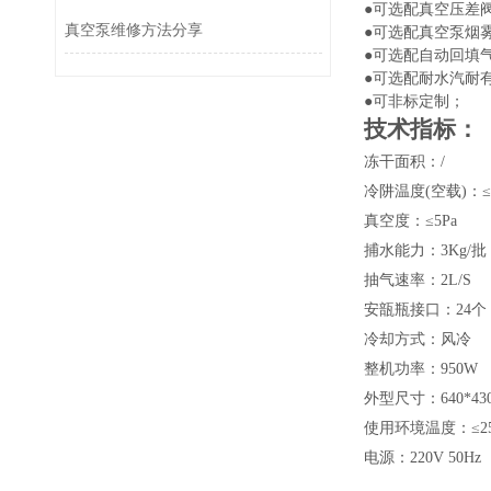
●可选配真空压差
真空泵维修方法分享
●
可选配真空泵烟
●可选配自动回填
●可选配耐水汽耐
●可非标定制
；
技术指标：
冻干面积：
/
冷阱温度
(空载)：≤
真空度：
≤5Pa
捕水能力：
3Kg/批
抽气速率：
2L/S
安瓿瓶接口：
24个
冷却方式：风冷
整机功率：
950W
外型尺寸：
640*4
3
使用环境温度：
≤2
电源：
220V 50Hz