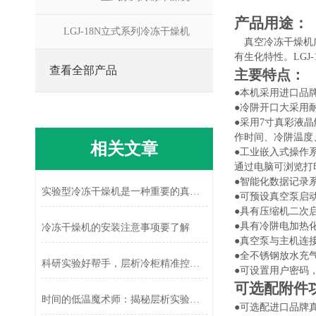
产品用途：
LGJ-18N立式系列冷冻干燥机
真空冷冻干燥机
有生化特性。
LGJ-
查看全部产品
主要特点：
●
本机采用进口品
●冷阱开口大采用
●采用7寸真彩液
作时间、冷阱温度
相关文章
●工业嵌入式操作
通过电脑可浏览打
●智能化数据记录
实验型冷冻干燥机是一种重要的真空冷冻干燥设备
●可预设真空泵启
●具有压缩机二次
●具有冷阱电加热
冷冻干燥机的安装注意事项要了解
●
真空泵与主机连
●全不锈钢放水充
科研实验好帮手，层析冷柜精准控温守护实验精准度！
●
可设置用户密码
可选配附件
时间的低温魔术师：揭秘层析实验冷柜如何加速科研步伐的秘密
●
可选配进口品牌