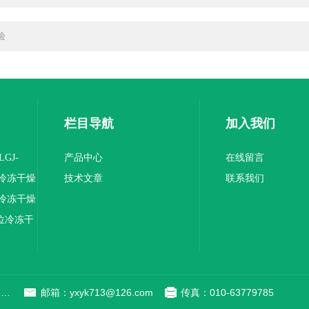
验
栏目导航
加入我们
GJ-
产品中心
在线留言
硅油冷冻干燥
技术文章
联系我们
硅油冷冻干燥
原位冷冻干
地址：北京市门头沟区三家店东街51号二层（天助立业众创空间）0008
邮箱：yxyk713@126.com
传真：010-63779785