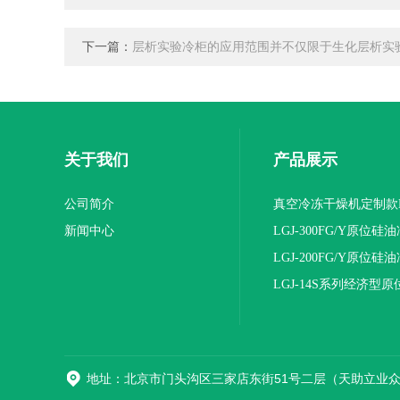
下一篇：
层析实验冷柜的应用范围并不仅限于生化层析实
关于我们
产品展示
公司简介
真空冷冻干燥机定制款L
新闻中心
16NS/C标准版
LGJ-300FG/Y原位
机(压盖型)
LGJ-200FG/Y原位
机(压盖型)
LGJ-14S系列经济型
燥机