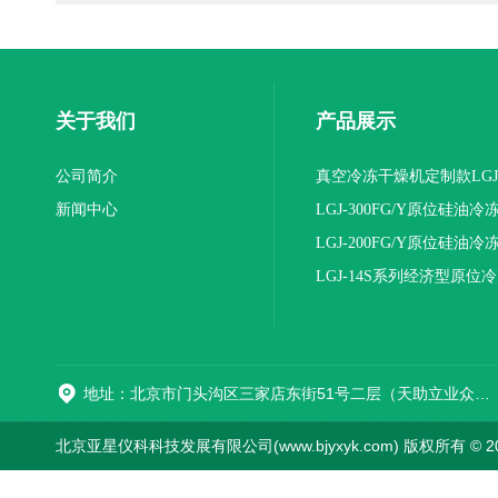
关于我们
产品展示
公司简介
真空冷冻干燥机定制款LGJ
新闻中心
16NS/C标准版
LGJ-300FG/Y原位硅油冷
机(压盖型)
LGJ-200FG/Y原位硅油冷
机(压盖型)
LGJ-14S系列经济型原位
燥机
地址：北京市门头沟区三家店东街51号二层（天助立业众创空间）0008
北京亚星仪科科技发展有限公司(www.bjyxyk.com) 版权所有 © 2