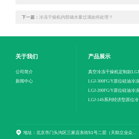
下一篇：
冷冻干燥机内部储水量过满如何处理？
关于我们
产品展示
公司简介
真空冷冻干燥机定制款LGJ
新闻中心
16NS/C标准版
LGJ-300FG/Y原位硅油冷
机(压盖型)
LGJ-200FG/Y原位硅油冷
机(压盖型)
LGJ-14S系列经济型原位
燥机
地址：北京市门头沟区三家店东街51号二层（天助立业众创空间）0008