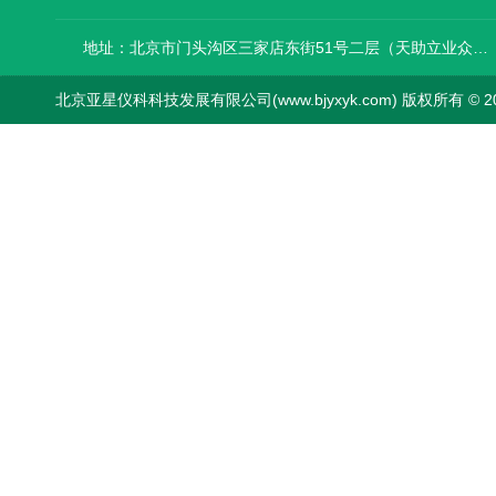
地址：北京市门头沟区三家店东街51号二层（天助立业众创空间）0008
北京亚星仪科科技发展有限公司(www.bjyxyk.com) 版权所有 © 2