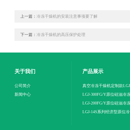
上一篇：
冷冻干燥机的安装注意事项要了解
下一篇：
冷冻干燥机的高压保护处理
关于我们
产品展示
公司简介
真空冷冻干燥机定制款LGJ
新闻中心
16NS/C标准版
LGJ-300FG/Y原位硅油冷
机(压盖型)
LGJ-200FG/Y原位硅油冷
机(压盖型)
LGJ-14S系列经济型原位
燥机