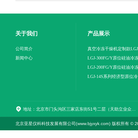
关于我们
产品展示
公司简介
真空冷冻干燥机定制款LGJ
新闻中心
16NS/C标准版
LGJ-300FG/Y原位硅油冷
机(压盖型)
LGJ-200FG/Y原位硅油冷
机(压盖型)
LGJ-14S系列经济型原位
燥机
地址：北京市门头沟区三家店东街51号二层（天助立业众创空间）0008
北京亚星仪科科技发展有限公司(www.bjyxyk.com) 版权所有 © 2